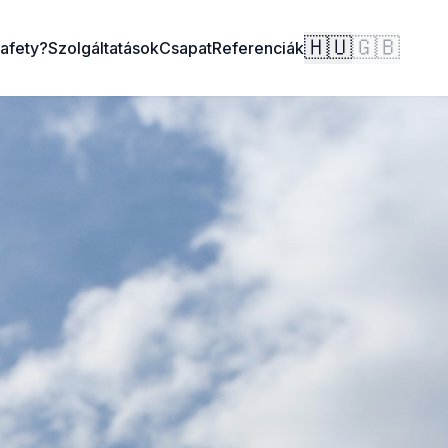
🇭🇺
🇬🇧
Safety?
Szolgáltatások
Csapat
Referenciák