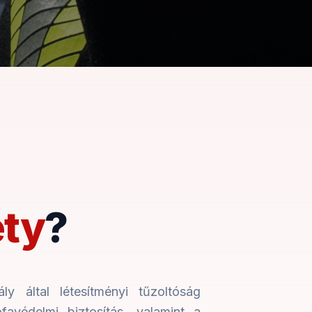
ety
?
 által létesítményi tűzoltóság
favédelmi biztosítás, valamint a