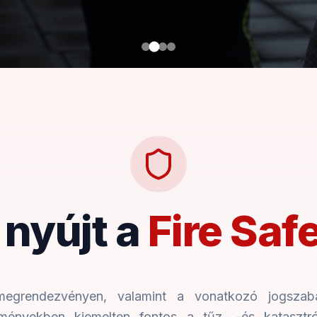
 nyújt a
Fire Saf
egrendezvényen, valamint a vonatkozó jogszabály
tményekben kiemelten fontos a tűz, -és katasztró