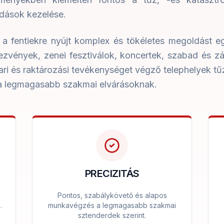
ldások kezelése.
. a fentiekre nyújt komplex és tökéletes megoldást e
ezvények, zenei fesztiválok, koncertek, szabad és zá
ari és raktározási tevékenységet végző telephelyek tűz
 a legmagasabb szakmai elvárásoknak.
PRECIZITÁS
Pontos, szabálykövető és alapos
.
munkavégzés a legmagasabb szakmai
sztenderdek szerint.