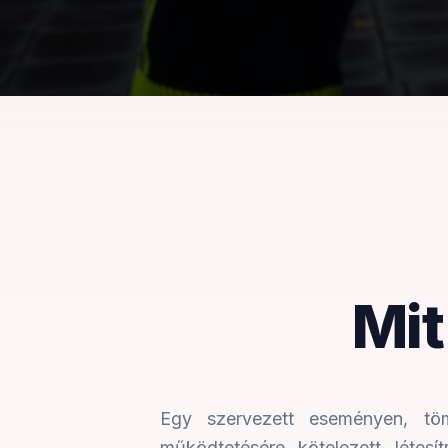
Mit
Egy szervezett eseményen, töm
működtetésére kötelezett létesí